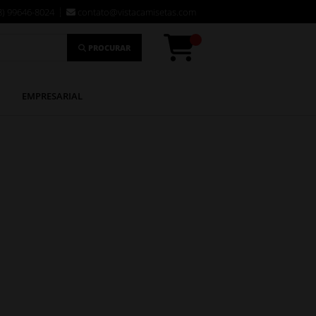
8) 99646-8024
contato@vistacamisetas.com
PROCURAR
EMPRESARIAL