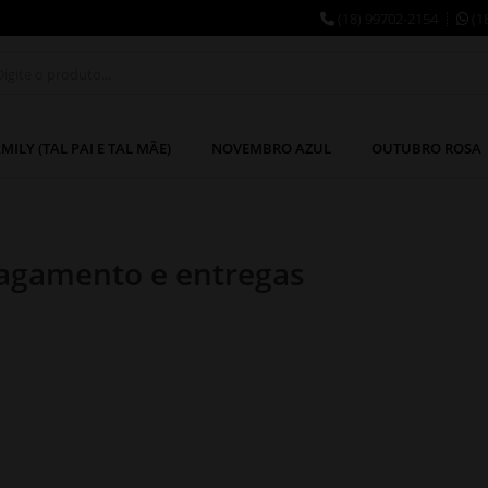
(18) 99702-2154
(1
MILY (TAL PAI E TAL MÃE)
NOVEMBRO AZUL
OUTUBRO ROSA
agamento e entregas