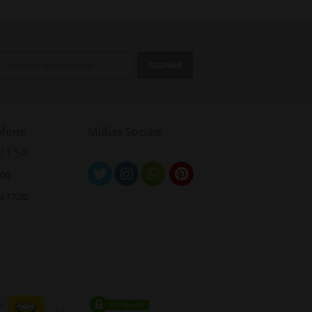
ASSINAR
efone
Mídias Sociais
-2154
:00
às 17:30